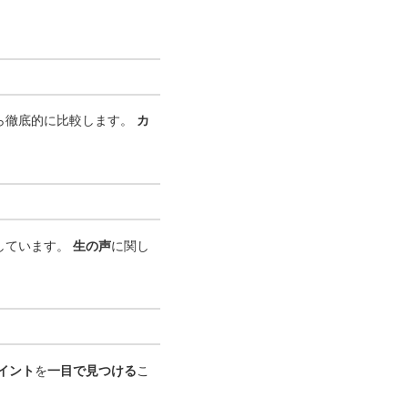
ら徹底的に比較します。
カ
しています。
生の声
に関し
イント
を
一目で見つける
こ