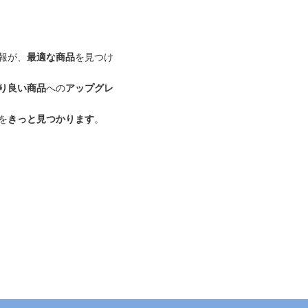
報が、
最適な商品
を見つけ
り良い商品
への
アップグレ
を
きっと見つかります
。