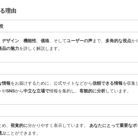
る理由
較
、
デザイン
、
機能性
、
価格
、そして
ユーザーの声
まで、
多角的な視点
か
商品の魅力
を詳しく解説します。
な情報
をお届けするために、公式サイトなどから
信頼できる情報
を収集
ト
や
SNS
から
中立な立場で
情報を集約し、
客観的に分析
しています。
とめ、
視覚的に
分かりやすく表示しています。
あなたにとって重要なポ
選ぶ
ことができます。