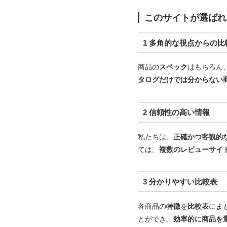
このサイトが選ばれ
1 多角的な視点からの比
商品の
スペック
はもちろん
タログだけでは分からない
2 信頼性の高い情報
私たちは、
正確かつ客観的
ては、
複数のレビューサイ
3 分かりやすい比較表
各商品の
特徴
を
比較表
にま
とができ、
効率的に商品を